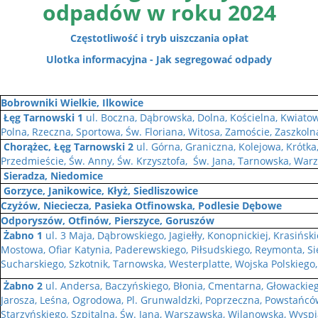
odpadów w roku 2024
Częstotliwość i tryb uiszczania opłat
Ulotka informacyjna - Jak segregować odpady
Bobrowniki Wielkie, Ilkowice
Łęg Tarnowski 1
ul. Boczna, Dąbrowska, Dolna, Kościelna, Kwiato
Polna, Rzeczna, Sportowa, Św. Floriana, Witosa, Zamoście, Zaszkoln
Chorążec, Łęg Tarnowski 2
ul. Górna, Graniczna, Kolejowa, Krótk
Przedmieście, Św. Anny, Św. Krzysztofa, Św. Jana, Tarnowska, Warz
Sieradza, Niedomice
Gorzyce, Janikowice, Kłyż, Siedliszowice
Czyżów, Nieciecza, Pasieka Otfinowska, Podlesie Dębowe
Odporyszów, Otfinów, Pierszyce, Goruszów
Żabno 1
ul. 3 Maja, Dąbrowskiego, Jagiełły, Konopnickiej, Krasiński
Mostowa, Ofiar Katynia, Paderewskiego, Piłsudskiego, Reymonta, Sie
Sucharskiego, Szkotnik, Tarnowska, Westerplatte, Wojska Polskiego
Żabno 2
ul. Andersa, Baczyńskiego, Błonia, Cmentarna, Głowackiego
Jarosza, Leśna, Ogrodowa, Pl. Grunwaldzki, Poprzeczna, Powstańc
Starzyńskiego, Szpitalna, Św. Jana, Warszawska, Wilanowska, Wyspi