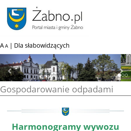
A
|
Dla słabowidzących
A
Previous
Nex
Gospodarowanie odpadami
Harmonogramy wywozu