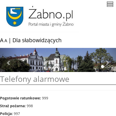
A
|
Dla słabowidzących
A
Previous
Nex
Telefony alarmowe
Pogotowie ratunkowe:
999
Straż pożarna:
998
Policja:
997